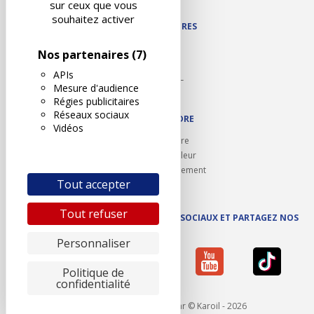
sur ceux que vous
souhaitez activer
NOS PARTENAIRES
Autodidact
Nos partenaires
(7)
Karoil
APIs
Autovision PL
Mesure d'audience
Motovision
Régies publicitaires
Réseaux sociaux
NOUS REJOINDRE
Vidéos
Ouvrir un centre
Devenez contrôleur
Carrières et recrutement
Tout accepter
Tout refuser
SUIVEZ AUTOVISION SUR LES RÉSEAUX SOCIAUX ET PARTAGEZ NOS
ACTUS
Personnaliser
Politique de
confidentialité
Mentions légales
- Réalisé par © Karoil - 2026