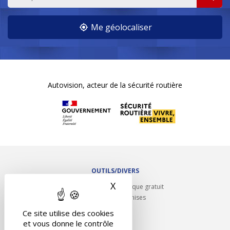
Me géolocaliser
Autovision, acteur de la sécurité routière
OUTILS/DIVERS
X
Masquer le bandeau des 
Rappel contrôle technique gratuit
Partenariats/Remises
Liens utiles
Ce site utilise des cookies
Contact
et vous donne le contrôle
Plan du site