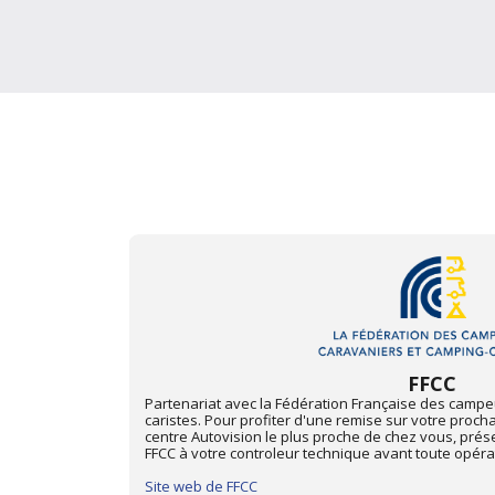
Mon Automobile 
t camping-
Depuis juin 2013, les centres Autovision des départ
ique dans le
avec "Mon Automobile Club", membre de l'Union Nat
d'adhérent
Pour profiter d'une remise de 15% sur votre procha
centre Autovision le plus proche de chez vous, prés
"Mon Automobile Club" à votre contrôleur technique 