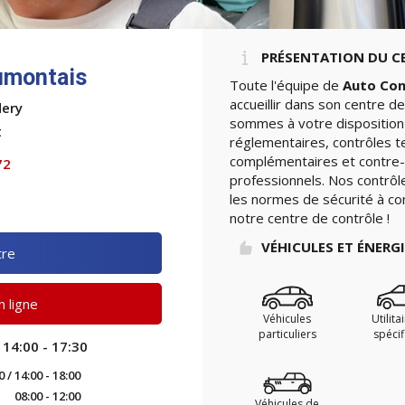
PRÉSENTATION DU C
umontais
Toute l'équipe de
Auto Con
accueillir dans son centre d
dery
sommes à votre disposition 
t
réglementaires, contrôles t
complémentaires et contre-v
72
professionnels. Nos contrôle
les normes de sécurité à con
notre centre de contrôle !
VÉHICULES ET ÉNERG
tre
 ligne
Véhicules
Utilita
particuliers
spéci
 14:00 - 17:30
0 / 14:00 - 18:00
08:00 - 12:00
Véhicules de