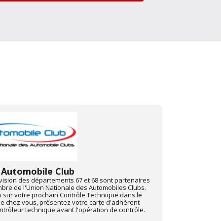
FFCC
rançaise des campeurs, caravaniers et camping-
Depuis juin 201
ise sur votre prochain Contrôle Technique dans le
avec "Mon Auto
de chez vous, présentez-votre carte d'adhérent
Pour profiter d
 avant toute opération de contrôle.
centre Autovisi
"Mon Automobile