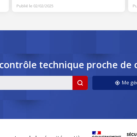
Publié le 02/02/2025
Pu
contrôle
technique
proche de 
cookies
Me géo