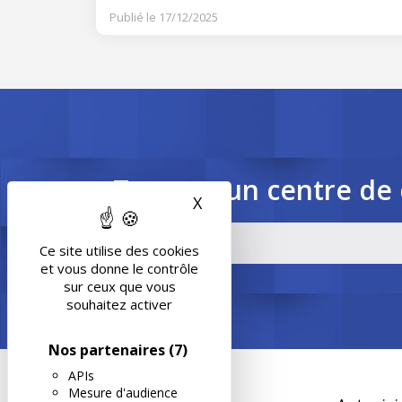
Publié le 17/12/2025
Trouvez un centre de 
X
Masquer le bandeau des 
Ce site utilise des cookies
et vous donne le contrôle
sur ceux que vous
souhaitez activer
Nos partenaires
(7)
APIs
Mesure d'audience