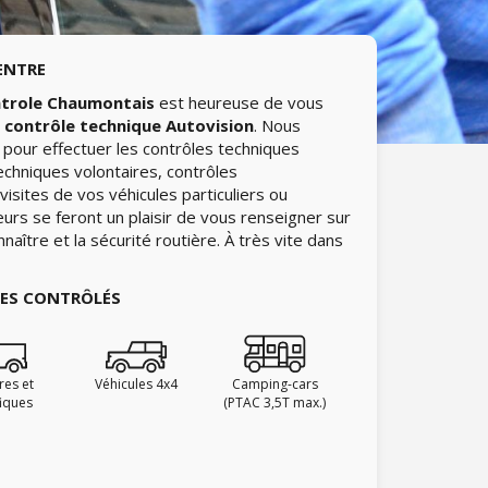
ENTRE
trole Chaumontais
est heureuse de vous
e
contrôle technique Autovision
. Nous
pour effectuer les contrôles techniques
echniques volontaires, contrôles
isites de vos véhicules particuliers ou
urs se feront un plaisir de vous renseigner sur
naître et la sécurité routière. À très vite dans
IES CONTRÔLÉS
ires et
Véhicules 4x4
Camping-cars
fiques
(PTAC 3,5T max.)