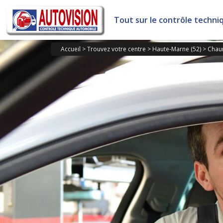
Panneau de gestion des cookies
Tout sur le contrôle techni
Accueil
>
Trouvez votre centre
>
Haute-Marne (52)
>
Chau