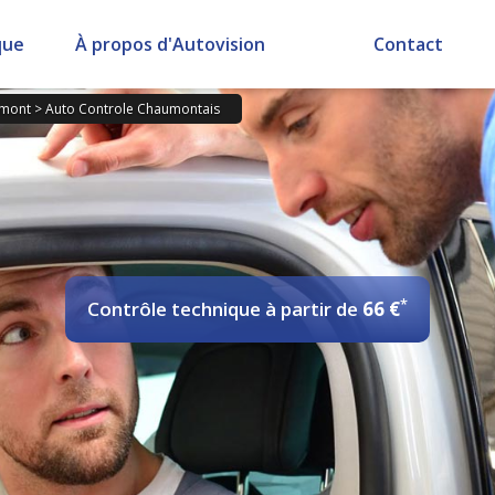
que
À propos d'Autovision
Contact
mont
>
Auto Controle Chaumontais
*
Contrôle technique
à partir de
66 €