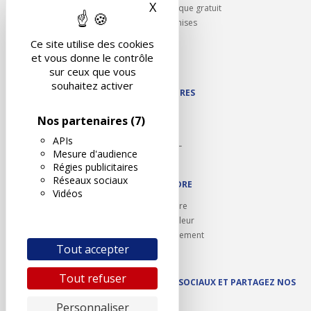
X
Masquer le bandeau des 
Rappel contrôle technique gratuit
Partenariats/Remises
Liens utiles
Ce site utilise des cookies
Contact
et vous donne le contrôle
Plan du site
sur ceux que vous
souhaitez activer
NOS PARTENAIRES
Autodidact
Nos partenaires
(7)
Karoil
APIs
Autovision PL
Mesure d'audience
Motovision
Régies publicitaires
Réseaux sociaux
NOUS REJOINDRE
Vidéos
Ouvrir un centre
Devenez contrôleur
Carrières et recrutement
Tout accepter
Tout refuser
SUIVEZ AUTOVISION SUR LES RÉSEAUX SOCIAUX ET PARTAGEZ NOS
ACTUS
Personnaliser