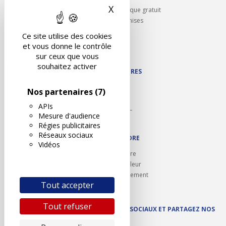
X
Masquer le bandeau des 
Rappel contrôle technique gratuit
Partenariats/Remises
Liens utiles
Ce site utilise des cookies
Contact
et vous donne le contrôle
Plan du site
sur ceux que vous
souhaitez activer
NOS PARTENAIRES
Autodidact
Nos partenaires
(7)
Karoil
APIs
Autovision PL
Mesure d'audience
Motovision
Régies publicitaires
Réseaux sociaux
NOUS REJOINDRE
Vidéos
Ouvrir un centre
Devenez contrôleur
Carrières et recrutement
Tout accepter
Tout refuser
SUIVEZ AUTOVISION SUR LES RÉSEAUX SOCIAUX ET PARTAGEZ NOS
ACTUS