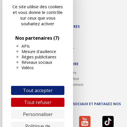
Liens utiles
Ce site utilise des cookies
Contact
et vous donne le contrôle
Plan du site
sur ceux que vous
souhaitez activer
NOS PARTENAIRES
Autodidact
Nos partenaires
(7)
Karoil
APIs
Autovision PL
Mesure d'audience
Motovision
Régies publicitaires
Réseaux sociaux
NOUS REJOINDRE
Vidéos
Ouvrir un centre
Devenez contrôleur
Carrières et recrutement
Tout accepter
Tout refuser
SUIVEZ AUTOVISION SUR LES RÉSEAUX SOCIAUX ET PARTAGEZ NOS
ACTUS
Personnaliser
Politique de