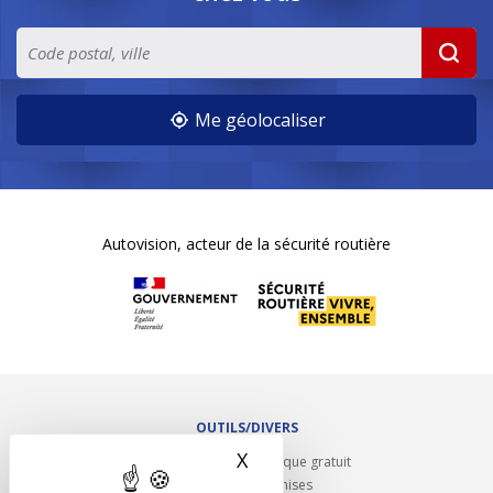
Me géolocaliser
Autovision, acteur de la sécurité routière
OUTILS/DIVERS
X
Masquer le bandeau des 
Rappel contrôle technique gratuit
Partenariats/Remises