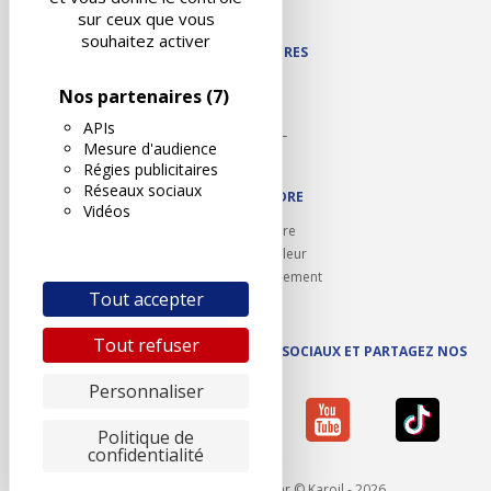
Plan du site
sur ceux que vous
souhaitez activer
NOS PARTENAIRES
Autodidact
Nos partenaires
(7)
Karoil
APIs
Autovision PL
Mesure d'audience
Motovision
Régies publicitaires
Réseaux sociaux
NOUS REJOINDRE
Vidéos
Ouvrir un centre
Devenez contrôleur
Carrières et recrutement
Tout accepter
Tout refuser
SUIVEZ AUTOVISION SUR LES RÉSEAUX SOCIAUX ET PARTAGEZ NOS
ACTUS
Personnaliser
Politique de
confidentialité
Mentions légales
- Réalisé par © Karoil - 2026