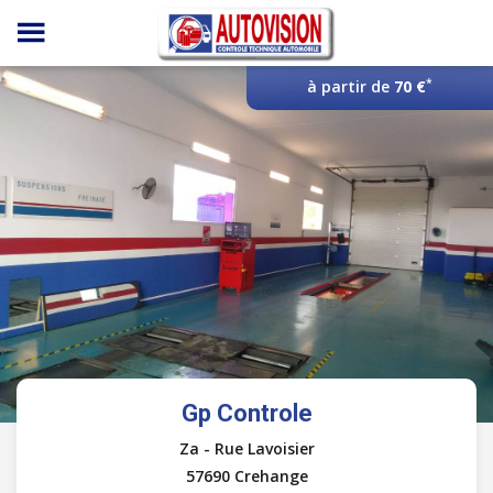
Panneau de gestion des cookies
*
à partir de
70 €
Gp Controle
Za - Rue Lavoisier
57690 Crehange