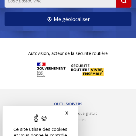
Me géolocaliser
Autovision, acteur de la sécurité routière
OUTILS/DIVERS
X
Masquer le bandeau des 
Rappel contrôle technique gratuit
Partenariats/Remises
Liens utiles
Ce site utilise des cookies
Contact
et vous donne le contrôle