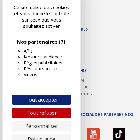
Liens utiles
Ce site utilise des cookies
Contact
et vous donne le contrôle
Plan du site
sur ceux que vous
souhaitez activer
NOS PARTENAIRES
Autodidact
Nos partenaires
(7)
Karoil
APIs
Autovision PL
Mesure d'audience
Motovision
Régies publicitaires
Réseaux sociaux
NOUS REJOINDRE
Vidéos
Ouvrir un centre
Devenez contrôleur
Carrières et recrutement
Tout accepter
Tout refuser
SUIVEZ AUTOVISION SUR LES RÉSEAUX SOCIAUX ET PARTAGEZ NOS
ACTUS
Personnaliser
Politique de