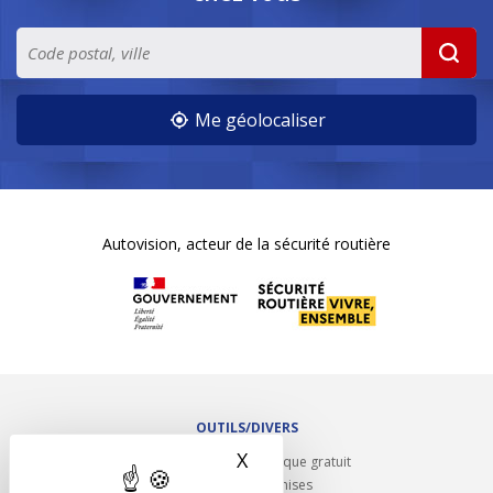
Me géolocaliser
Autovision, acteur de la sécurité routière
OUTILS/DIVERS
X
Masquer le bandeau des 
Rappel contrôle technique gratuit
Partenariats/Remises