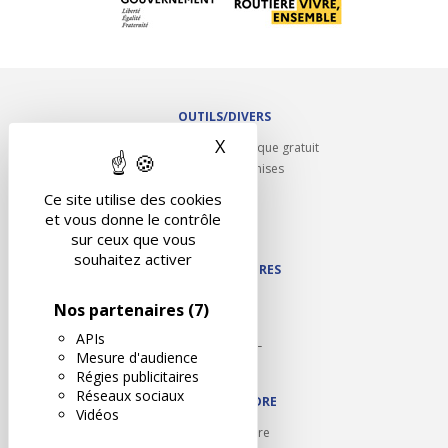
OUTILS/DIVERS
X
Masquer le bandeau des 
Rappel contrôle technique gratuit
Partenariats/Remises
Liens utiles
Ce site utilise des cookies
Contact
et vous donne le contrôle
Plan du site
sur ceux que vous
souhaitez activer
NOS PARTENAIRES
Autodidact
Nos partenaires
(7)
Karoil
APIs
Autovision PL
Mesure d'audience
Motovision
Régies publicitaires
Réseaux sociaux
NOUS REJOINDRE
Vidéos
Ouvrir un centre