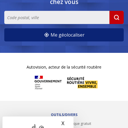
chez vous
Me géolocaliser
Autovision, acteur de la sécurité routière
OUTILS/DIVERS
X
Masquer le bandeau des 
Rappel contrôle technique gratuit