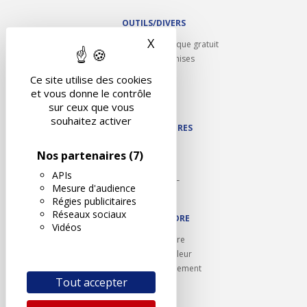
OUTILS/DIVERS
X
Masquer le bandeau des 
Rappel contrôle technique gratuit
Partenariats/Remises
Liens utiles
Ce site utilise des cookies
Contact
et vous donne le contrôle
Plan du site
sur ceux que vous
souhaitez activer
NOS PARTENAIRES
Autodidact
Nos partenaires
(7)
Karoil
APIs
Autovision PL
Mesure d'audience
Motovision
Régies publicitaires
Réseaux sociaux
NOUS REJOINDRE
Vidéos
Ouvrir un centre
Devenez contrôleur
Carrières et recrutement
Tout accepter