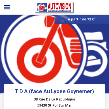
Panneau de gestion des cookies
*
à partir de
72 €
T D A (face Au Lycee Guynemer)
38 Rue De La Republique
59430 St Pol Sur Mer