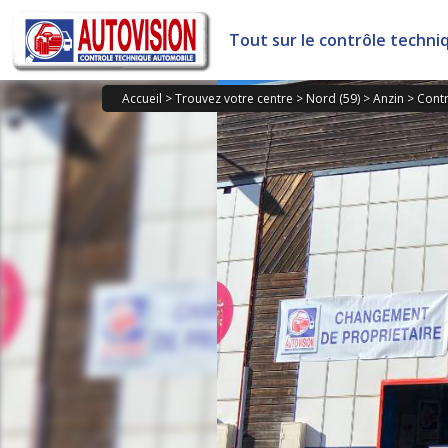
Panneau de gestion des cookies
Tout sur le contrôle techni
Accueil
>
Trouvez votre centre
>
Nord (59)
>
Anzin
>
Contr