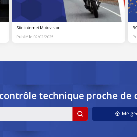
Site internet Motovision
BO
Publié le 02/02/2025
Pu
contrôle
technique
proche de 
cookies
Me géo