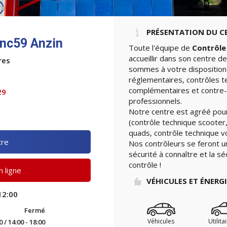
PRÉSENTATION DU C
Anc59 Anzin
Toute l'équipe de
Contrôle
accueillir dans son centre d
res
sommes à votre disposition 
réglementaires, contrôles t
complémentaires et contre-v
29
professionnels.
Notre centre est agréé pour
(contrôle technique scooter,
quads, contrôle technique vo
tre
Nos contrôleurs se feront u
sécurité à connaître et la sé
contrôle !
 ligne
VÉHICULES ET ÉNERG
12:00
Fermé
Véhicules
Utilita
0 / 14:00 - 18:00