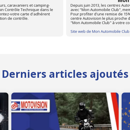
Club
ements 67 et 68 sont partenaires
Partenariat avec la Fédération F
ionale des Automobiles Clubs.
caristes. Pour profiter d'une rem
in Contrôle Technique dans le
centre Autovision le plus proche 
entez votre carte d'adhérent
FFCC à votre controleur technique
avant l'opération de contrôle.
Site web de FFCC
Derniers articles ajoutés