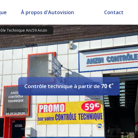
que
À propos d'Autovision
Contact
ôle Technique Anc59 Anzin
*
Contrôle technique
à partir de
70 €