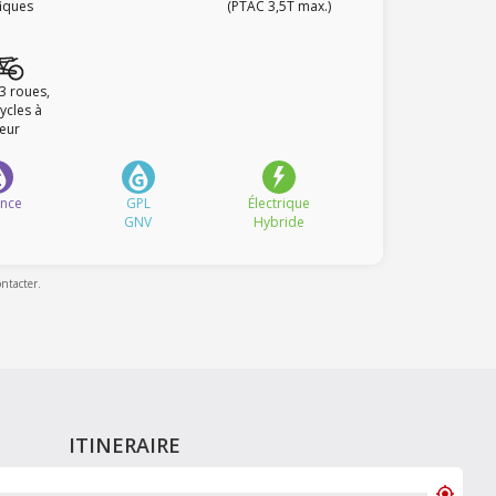
fiques
(PTAC 3,5T max.)
 3 roues,
ycles à
eur
ence
GPL
Électrique
GNV
Hybride
ontacter.
ITINERAIRE