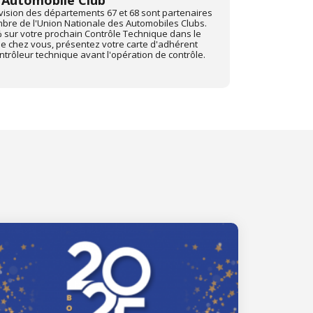
FFCC
rançaise des campeurs, caravaniers et camping-
Depuis juin 201
ise sur votre prochain Contrôle Technique dans le
avec "Mon Auto
de chez vous, présentez-votre carte d'adhérent
Pour profiter d
 avant toute opération de contrôle.
centre Autovisi
"Mon Automobile
Site web de Mo