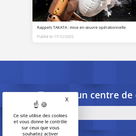
Rappels TAKATA : mise en œuvre opérationnelle
Publié le 17/12/2025
Trouvez un centre de 
X
Masquer le bandeau des 
Ce site utilise des cookies
et vous donne le contrôle
sur ceux que vous
souhaitez activer