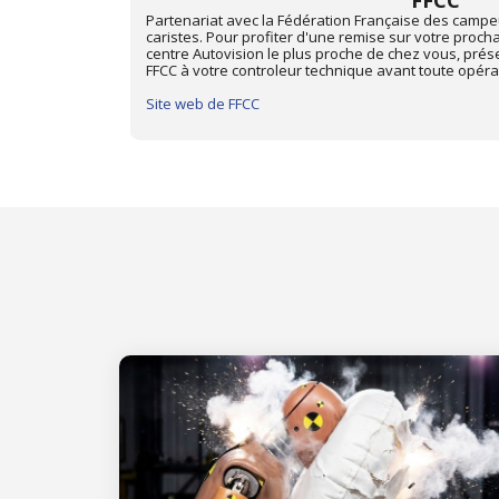
Mon Automobile 
t camping-
Depuis juin 2013, les centres Autovision des départ
ique dans le
avec "Mon Automobile Club", membre de l'Union Nat
d'adhérent
Pour profiter d'une remise de 15% sur votre procha
centre Autovision le plus proche de chez vous, prés
"Mon Automobile Club" à votre contrôleur technique 
Site web de Mon Automobile Club