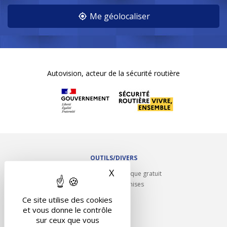
Me géolocaliser
Autovision, acteur de la sécurité routière
OUTILS/DIVERS
X
Masquer le bandeau des 
Rappel contrôle technique gratuit
Partenariats/Remises
Liens utiles
Ce site utilise des cookies
Contact
et vous donne le contrôle
Plan du site
sur ceux que vous