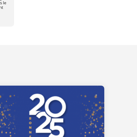
s le
nt