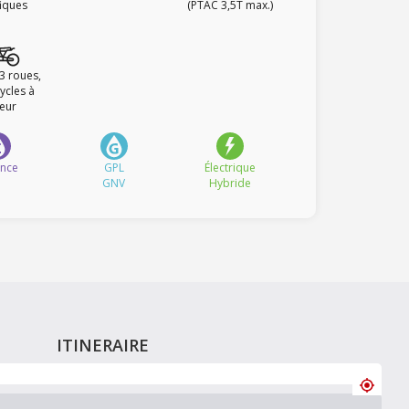
fiques
(PTAC 3,5T max.)
 3 roues,
ycles à
eur
ence
GPL
Électrique
GNV
Hybride
ITINERAIRE