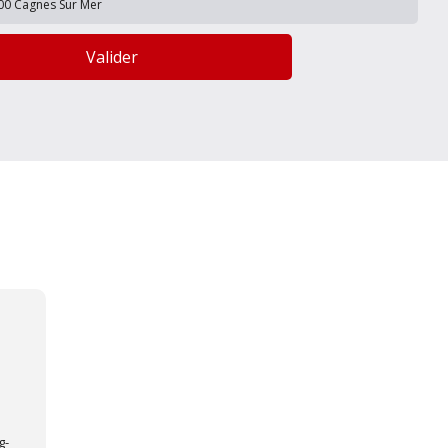
Valider
g-