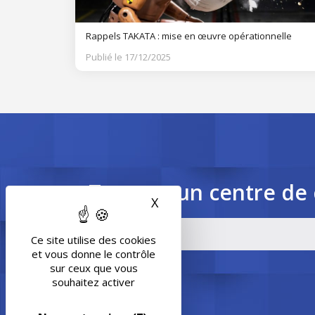
Rappels TAKATA : mise en œuvre opérationnelle
Publié le 17/12/2025
Trouvez un centre de 
X
Masquer le bandeau des 
Ce site utilise des cookies
et vous donne le contrôle
sur ceux que vous
souhaitez activer