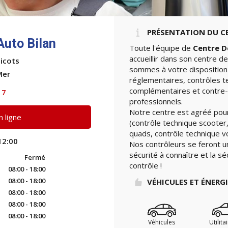
PRÉSENTATION DU C
Auto Bilan
Toute l'équipe de
Centre D
accueillir dans son centre d
icots
sommes à votre disposition 
Mer
réglementaires, contrôles t
complémentaires et contre-v
17
professionnels.
Notre centre est agréé pour
 ligne
(contrôle technique scooter,
quads, contrôle technique vo
12:00
Nos contrôleurs se feront u
sécurité à connaître et la sé
Fermé
contrôle !
08:00 - 18:00
08:00 - 18:00
VÉHICULES ET ÉNERG
08:00 - 18:00
08:00 - 18:00
08:00 - 18:00
Véhicules
Utilita