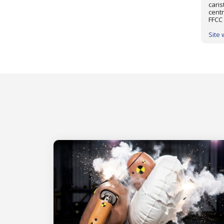
caris
centr
FFCC 
Site