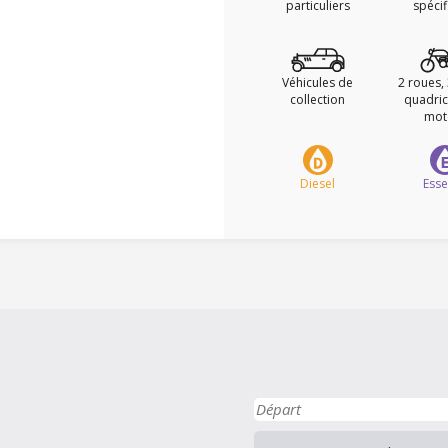
particuliers
spéci
Véhicules de
2 roues,
collection
quadric
mot
Diesel
Ess