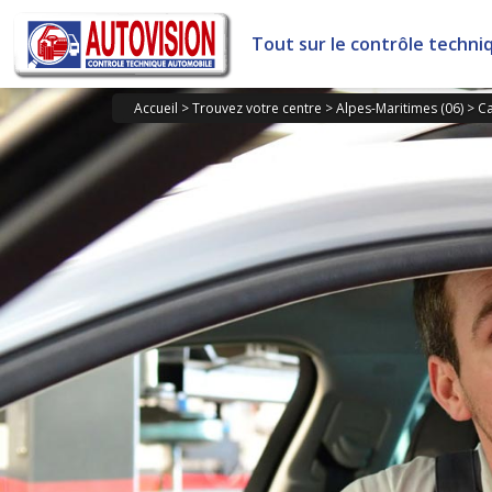
Panneau de gestion des cookies
Tout sur le contrôle techni
Accueil
>
Trouvez votre centre
>
Alpes-Maritimes (06)
>
Ca