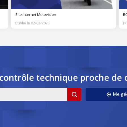
Site internet Motovision
BO
Publié le 02/02/2025
Pu
contrôle
technique
proche de 
cookies
Me géo