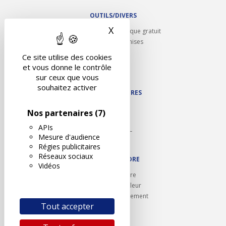
OUTILS/DIVERS
X
Masquer le bandeau des 
Rappel contrôle technique gratuit
Partenariats/Remises
Liens utiles
Ce site utilise des cookies
Contact
et vous donne le contrôle
Plan du site
sur ceux que vous
souhaitez activer
NOS PARTENAIRES
Autodidact
Nos partenaires
(7)
Karoil
APIs
Autovision PL
Mesure d'audience
Motovision
Régies publicitaires
Réseaux sociaux
NOUS REJOINDRE
Vidéos
Ouvrir un centre
Devenez contrôleur
Carrières et recrutement
Tout accepter