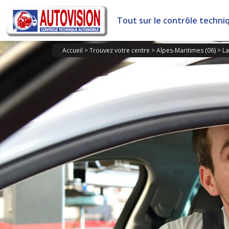
Panneau de gestion des cookies
Tout sur le contrôle techni
Accueil
>
Trouvez votre centre
>
Alpes-Maritimes (06)
>
La