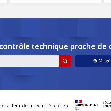
contrôle
technique
proche de 
cookies
Me géo
on, acteur de la sécurité routière