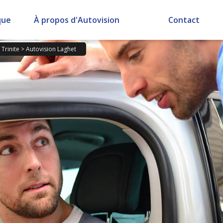
que
À propos d'Autovision
Contact
 Trinite
>
Autovision Laghet