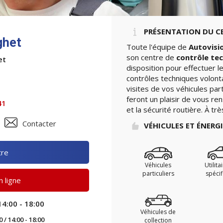
PRÉSENTATION DU C
ghet
Toute l'équipe de
Autovisi
son centre de
contrôle te
et
disposition pour effectuer 
contrôles techniques volont
visites de vos véhicules par
feront un plaisir de vous re
41
et la sécurité routière. À tr
Contacter
VÉHICULES ET ÉNERG
tre
Véhicules
Utilita
particuliers
spéci
 ligne
14:00 - 18:00
Véhicules de
0 / 14:00 - 18:00
collection