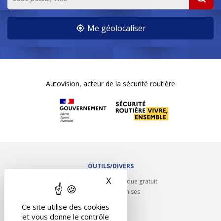
Me géolocaliser
Autovision, acteur de la sécurité routière
OUTILS/DIVERS
X
Masquer le bandeau des 
Rappel contrôle technique gratuit
Partenariats/Remises
Liens utiles
Ce site utilise des cookies
Contact
et vous donne le contrôle