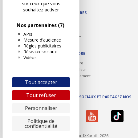
Plan du site
sur ceux que vous
souhaitez activer
NOS PARTENAIRES
Autodidact
Nos partenaires
(7)
Karoil
APIs
Autovision PL
Mesure d'audience
Motovision
Régies publicitaires
Réseaux sociaux
NOUS REJOINDRE
Vidéos
Ouvrir un centre
Devenez contrôleur
Carrières et recrutement
Tout accepter
Tout refuser
SUIVEZ AUTOVISION SUR LES RÉSEAUX SOCIAUX ET PARTAGEZ NOS
ACTUS
Personnaliser
Politique de
confidentialité
Mentions légales
- Réalisé par © Karoil - 2026