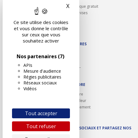
X
Masquer le bandeau des 
Rappel contrôle technique gratuit
Partenariats/Remises
Liens utiles
Ce site utilise des cookies
Contact
et vous donne le contrôle
Plan du site
sur ceux que vous
souhaitez activer
NOS PARTENAIRES
Autodidact
Nos partenaires
(7)
Karoil
APIs
Autovision PL
Mesure d'audience
Motovision
Régies publicitaires
Réseaux sociaux
NOUS REJOINDRE
Vidéos
Ouvrir un centre
Devenez contrôleur
Carrières et recrutement
Tout accepter
Tout refuser
SUIVEZ AUTOVISION SUR LES RÉSEAUX SOCIAUX ET PARTAGEZ NOS
ACTUS