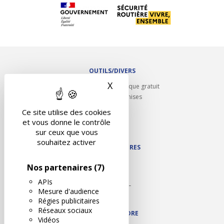
OUTILS/DIVERS
X
Masquer le bandeau des 
Rappel contrôle technique gratuit
Partenariats/Remises
Liens utiles
Ce site utilise des cookies
Contact
et vous donne le contrôle
Plan du site
sur ceux que vous
souhaitez activer
NOS PARTENAIRES
Autodidact
Nos partenaires
(7)
Karoil
APIs
Autovision PL
Mesure d'audience
Motovision
Régies publicitaires
Réseaux sociaux
NOUS REJOINDRE
Vidéos