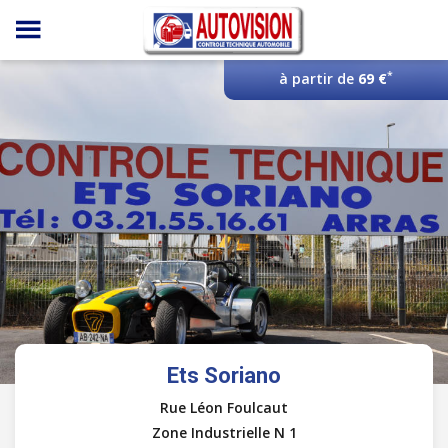
Panneau de gestion des cookies
*
à partir de
69 €
Ets Soriano
Rue Léon Foulcaut
Zone Industrielle N 1