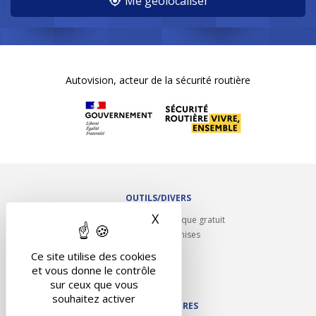
Me géolocaliser
Autovision, acteur de la sécurité routière
OUTILS/DIVERS
X
Masquer le bandeau des 
Rappel contrôle technique gratuit
Partenariats/Remises
Liens utiles
Ce site utilise des cookies
Contact
et vous donne le contrôle
Plan du site
sur ceux que vous
souhaitez activer
NOS PARTENAIRES