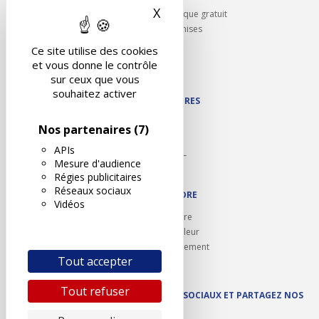
X
Masquer le bandeau des 
Rappel contrôle technique gratuit
Partenariats/Remises
Liens utiles
Ce site utilise des cookies
Contact
et vous donne le contrôle
Plan du site
sur ceux que vous
souhaitez activer
NOS PARTENAIRES
Autodidact
Nos partenaires
(7)
Karoil
APIs
Autovision PL
Mesure d'audience
Motovision
Régies publicitaires
Réseaux sociaux
NOUS REJOINDRE
Vidéos
Ouvrir un centre
Devenez contrôleur
Carrières et recrutement
Tout accepter
Tout refuser
SUIVEZ AUTOVISION SUR LES RÉSEAUX SOCIAUX ET PARTAGEZ NOS
ACTUS