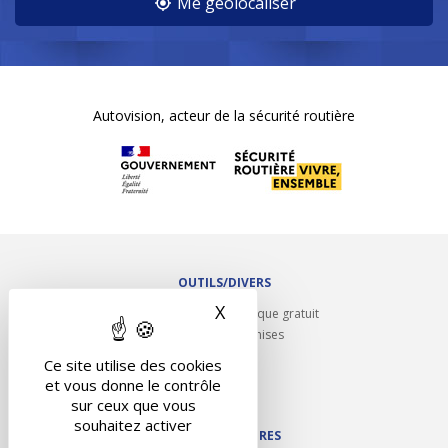
Me géolocaliser
Autovision, acteur de la sécurité routière
OUTILS/DIVERS
X
Masquer le bandeau des 
Rappel contrôle technique gratuit
Partenariats/Remises
Liens utiles
Ce site utilise des cookies
Contact
et vous donne le contrôle
Plan du site
sur ceux que vous
souhaitez activer
NOS PARTENAIRES