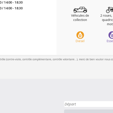
0 / 14:00 - 18:30
0 / 14:00 - 18:30
Véhicules de
2 roues,
collection
quadric
mot
Diesel
Ess
ntrôle (contre-visite, contrôle complémentaire, contrôle volontaire...), merci de bien vouloir nous c