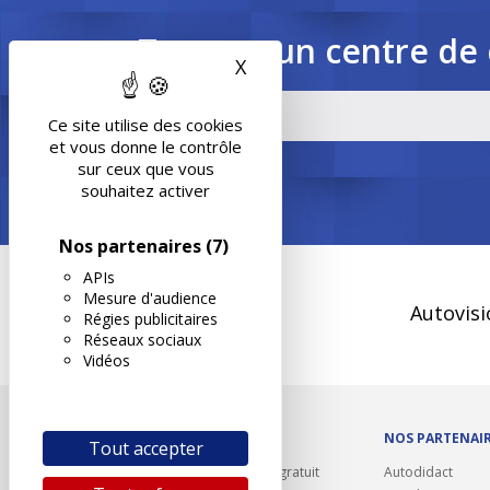
Trouvez un centre de 
X
Masquer le bandeau des 
Ce site utilise des cookies
et vous donne le contrôle
sur ceux que vous
souhaitez activer
Nos partenaires
(7)
APIs
Mesure d'audience
Autovisi
Régies publicitaires
Réseaux sociaux
Vidéos
OUTILS/DIVERS
NOS PARTENAI
Tout accepter
Rappel contrôle technique gratuit
Autodidact