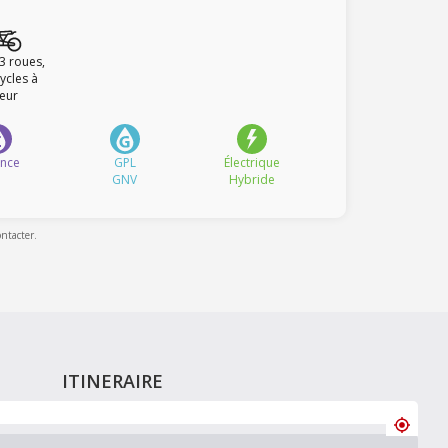
 3 roues,
ycles à
eur
ence
GPL
Électrique
GNV
Hybride
ontacter.
ITINERAIRE