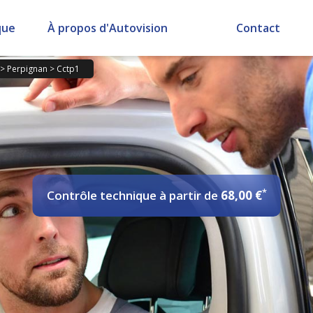
que
À propos d'Autovision
Contact
>
Perpignan
>
Cctp1
*
Contrôle technique
à partir de
68,00 €