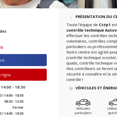
PRÉSENTATION DU C
Toute l'équipe de
Cctp1
est
contrôle technique Autov
ades
effectuer les contrôles tec
n
volontaires, contrôles comp
particuliers ou professionnel
30
Notre centre est agréé pour
(contrôle technique scooter,
tre
quads, contrôle technique vo
Nos contrôleurs se feront u
sécurité à connaître et la sé
 ligne
contrôle !
 14:00 - 18:30
VÉHICULES ET ÉNERG
0 / 14:00 - 18:30
08:30 - 12:30
Fermé
Véhicules
Utilita
particuliers
spéci
0 / 14:00 - 18:30