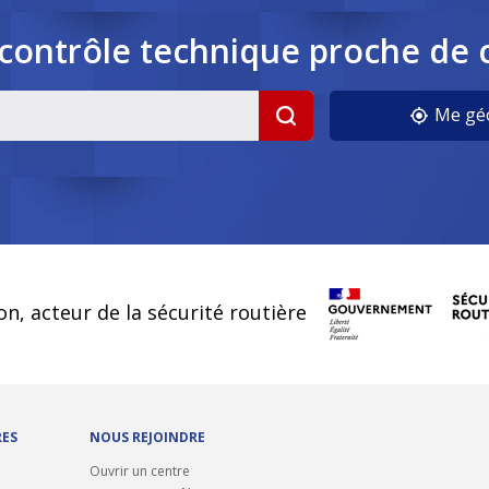
contrôle
technique
proche de 
cookies
Me géo
on, acteur de la sécurité routière
RES
NOUS REJOINDRE
Ouvrir un centre