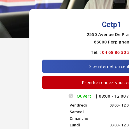
Cctp1
2550 Avenue De Pr
66000 Perpigna
Tél. :
04 68 86 30 
Site internet du cen
Prendre rendez-vous en
Ouvert
| 08:00 - 12:00 /
Vendredi
08:00 - 12:0
Samedi
Dimanche
Lundi
08:00 - 12:0