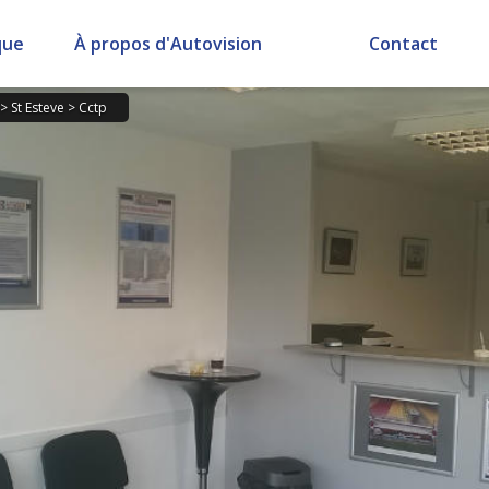
que
À propos d'Autovision
Contact
>
St Esteve
>
Cctp