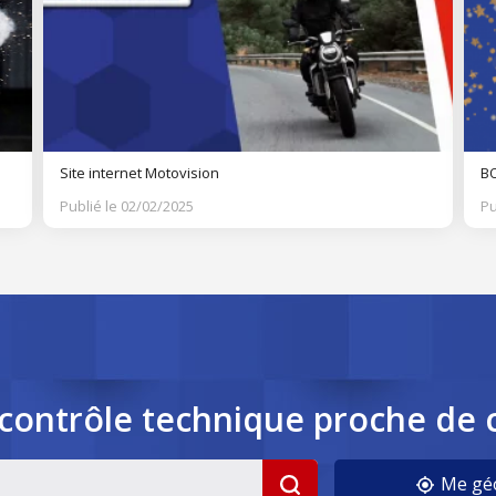
Site internet Motovision
BO
Publié le 02/02/2025
Pu
contrôle
technique
proche de 
cookies
Me géo