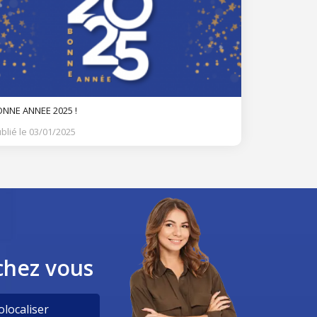
NNE ANNEE 2025 !
blié le 03/01/2025
chez vous
localiser