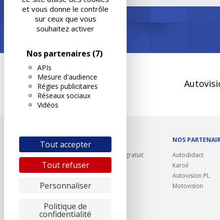
et vous donne le contrôle
sur ceux que vous
souhaitez activer
Nos partenaires
(7)
APIs
Mesure d'audience
Autovisi
Régies publicitaires
Réseaux sociaux
Vidéos
OUTILS/DIVERS
NOS PARTENAI
Tout accepter
Rappel contrôle technique gratuit
Autodidact
Tout refuser
Partenariats/Remises
Karoil
Liens utiles
Autovision PL
Personnaliser
Contact
Motovision
Plan du site
Politique de
confidentialité