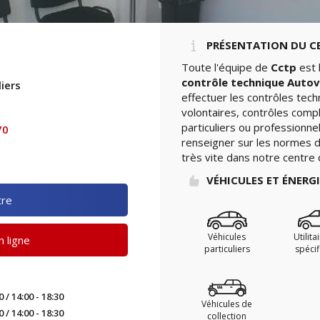
PRÉSENTATION DU C
Toute l'équipe de
Cctp
est 
contrôle technique Autov
iers
effectuer les contrôles tec
volontaires, contrôles comp
particuliers ou professionne
70
renseigner sur les normes de
très vite dans notre centre 
VÉHICULES ET ÉNERG
tre
Véhicules
Utilita
 ligne
particuliers
spéci
0 / 14:00 - 18:30
Véhicules de
0 / 14:00 - 18:30
collection