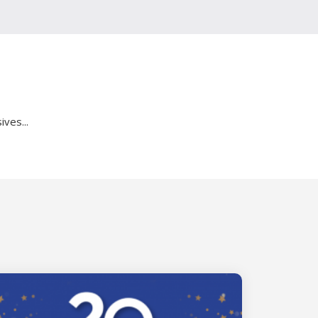
ves...