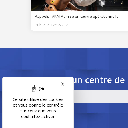
Rappels TAKATA : mise en œuvre opérationnelle
Publié le 17/12/2025
Trouvez un centre de 
X
Masquer le bandeau des 
Ce site utilise des cookies
et vous donne le contrôle
sur ceux que vous
souhaitez activer