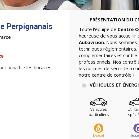
PRÉSENTATION DU C
e Perpignanais
Toute l'équipe de
Centre C
heureuse de vous accueillir
Parce
Autovision
. Nous sommes à 
n
techniques réglementaires, 
complémentaires et contre-v
89
professionnels. Nos contrôle
ur connaître les horaires
les normes de sécurité à con
notre centre de contrôle !
VÉHICULES ET ÉNERG
Véhicules
Utilita
particuliers
spéci
Diesel
Ess