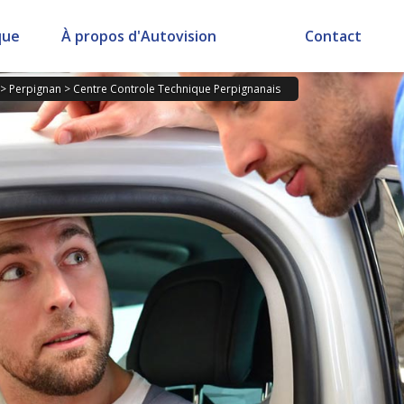
que
À propos d'Autovision
Contact
>
Perpignan
>
Centre Controle Technique Perpignanais