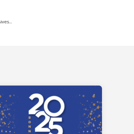
ves...