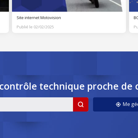
Site internet Motovision
BO
Publié le 02/02/2025
Pu
contrôle
technique
proche de 
cookies
Me géo