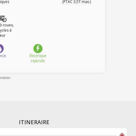
fiques
(PTAC 3,5T max.)
 3 roues,
ycles à
eur
ence
Électrique
Hybride
ontacter.
ITINERAIRE