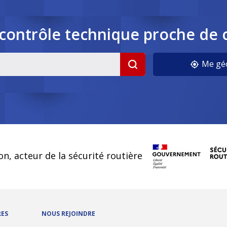
contrôle
technique
proche de 
cookies
Me géo
on, acteur de la sécurité routière
RES
NOUS REJOINDRE