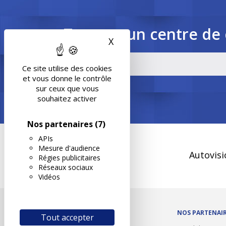
Trouvez un centre de 
X
Masquer le bandeau des 
Ce site utilise des cookies
et vous donne le contrôle
sur ceux que vous
souhaitez activer
Nos partenaires
(7)
APIs
Mesure d'audience
Autovisi
Régies publicitaires
Réseaux sociaux
Vidéos
OUTILS/DIVERS
NOS PARTENAI
Tout accepter