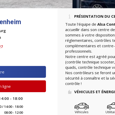
PRÉSENTATION DU C
henheim
Toute l'équipe de
Alsa Con
accueillir dans son centre d
urg
sommes à votre disposition 
m
réglementaires, contrôles t
complémentaires et contre-v
27
professionnels.
Notre centre est agréé pour
(contrôle technique scooter,
quads, contrôle technique vo
tre
Nos contrôleurs se feront u
sécurité à connaître et la sé
contrôle !
 ligne
VÉHICULES ET ÉNERG
14:00 - 18:00
0 / 14:00 - 18:00
Véhicules
Utilita
08:00 - 12:00