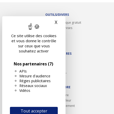
OUTILS/DIVERS
X
Masquer le bandeau des 
Rappel contrôle technique gratuit
Partenariats/Remises
Liens utiles
Ce site utilise des cookies
Contact
et vous donne le contrôle
Plan du site
sur ceux que vous
souhaitez activer
NOS PARTENAIRES
Autodidact
Nos partenaires
(7)
Karoil
APIs
Autovision PL
Mesure d'audience
Motovision
Régies publicitaires
Réseaux sociaux
NOUS REJOINDRE
Vidéos
Ouvrir un centre
Devenez contrôleur
Carrières et recrutement
Tout accepter