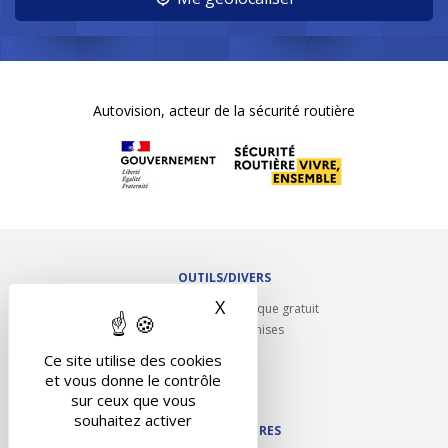
Autovision, acteur de la sécurité routière
OUTILS/DIVERS
X
Masquer le bandeau des 
Rappel contrôle technique gratuit
Partenariats/Remises
Liens utiles
Ce site utilise des cookies
Contact
et vous donne le contrôle
Plan du site
sur ceux que vous
souhaitez activer
NOS PARTENAIRES