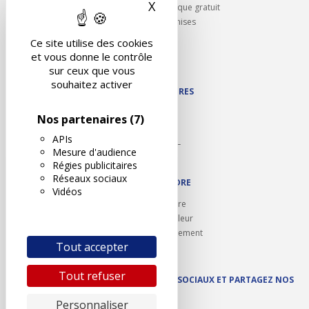
X
Masquer le bandeau des 
Rappel contrôle technique gratuit
Partenariats/Remises
Liens utiles
Ce site utilise des cookies
Contact
et vous donne le contrôle
Plan du site
sur ceux que vous
souhaitez activer
NOS PARTENAIRES
Autodidact
Nos partenaires
(7)
Karoil
APIs
Autovision PL
Mesure d'audience
Motovision
Régies publicitaires
Réseaux sociaux
NOUS REJOINDRE
Vidéos
Ouvrir un centre
Devenez contrôleur
Carrières et recrutement
Tout accepter
Tout refuser
SUIVEZ AUTOVISION SUR LES RÉSEAUX SOCIAUX ET PARTAGEZ NOS
ACTUS
Personnaliser