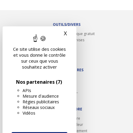
OUTILS/DIVERS
X
Masquer le bandeau des 
Rappel contrôle technique gratuit
Partenariats/Remises
Liens utiles
Ce site utilise des cookies
Contact
et vous donne le contrôle
Plan du site
sur ceux que vous
souhaitez activer
NOS PARTENAIRES
Autodidact
Nos partenaires
(7)
Karoil
APIs
Autovision PL
Mesure d'audience
Motovision
Régies publicitaires
Réseaux sociaux
NOUS REJOINDRE
Vidéos
Ouvrir un centre
Devenez contrôleur
Carrières et recrutement