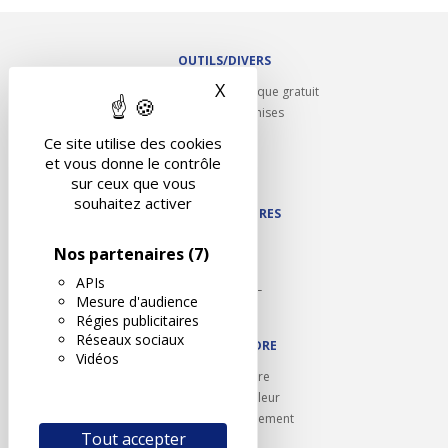
OUTILS/DIVERS
X
Masquer le bandeau des 
Rappel contrôle technique gratuit
Partenariats/Remises
Liens utiles
Ce site utilise des cookies
Contact
et vous donne le contrôle
Plan du site
sur ceux que vous
souhaitez activer
NOS PARTENAIRES
Autodidact
Nos partenaires
(7)
Karoil
APIs
Autovision PL
Mesure d'audience
Motovision
Régies publicitaires
Réseaux sociaux
NOUS REJOINDRE
Vidéos
Ouvrir un centre
Devenez contrôleur
Carrières et recrutement
Tout accepter