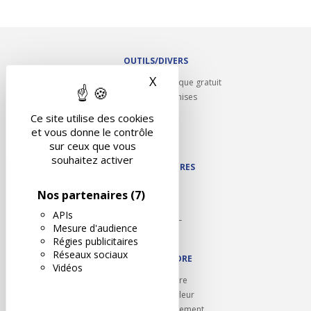
OUTILS/DIVERS
X
Masquer le bandeau des 
Rappel contrôle technique gratuit
Partenariats/Remises
Liens utiles
Ce site utilise des cookies
Contact
et vous donne le contrôle
Plan du site
sur ceux que vous
souhaitez activer
NOS PARTENAIRES
Autodidact
Nos partenaires
(7)
Karoil
APIs
Autovision PL
Mesure d'audience
Motovision
Régies publicitaires
Réseaux sociaux
NOUS REJOINDRE
Vidéos
Ouvrir un centre
Devenez contrôleur
Carrières et recrutement