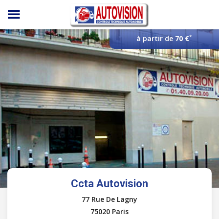
Panneau de gestion des cookies
*
à partir de
70 €
Ccta Autovision
77 Rue De Lagny
75020 Paris