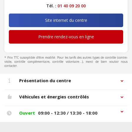
Tél. :
01 40 09 20 00
Site internet du centre
Prendre rendez-vous en ligne
* Prix TTC susceptible d'être modifié. Pour les tarifs des autres types de contrôle (contre-
visite, contrôle complémentaire, contrôle volontaire...), merci de bien vouloir nous
contacter.
Présentation du centre
Véhicules et énergies contrôlés
Ouvert
09:00 - 12:30 / 13:30 - 18:00