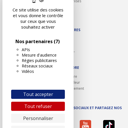
Partenariats/Remises
Liens utiles
Ce site utilise des cookies
Contact
et vous donne le contrôle
Plan du site
sur ceux que vous
souhaitez activer
NOS PARTENAIRES
Autodidact
Nos partenaires
(7)
Karoil
APIs
Autovision PL
Mesure d'audience
Motovision
Régies publicitaires
Réseaux sociaux
NOUS REJOINDRE
Vidéos
Ouvrir un centre
Devenez contrôleur
Carrières et recrutement
Tout accepter
Tout refuser
SUIVEZ AUTOVISION SUR LES RÉSEAUX SOCIAUX ET PARTAGEZ NOS
ACTUS
Personnaliser