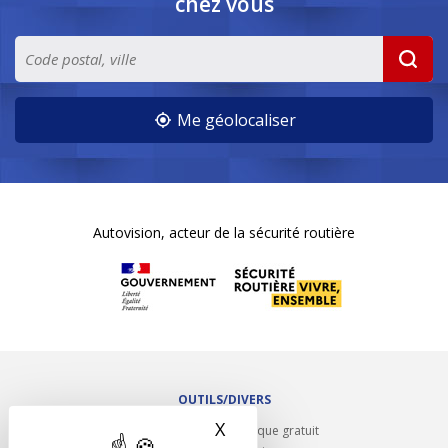
chez vous
Me géolocaliser
Autovision, acteur de la sécurité routière
OUTILS/DIVERS
X
Masquer le bandeau des 
Rappel contrôle technique gratuit