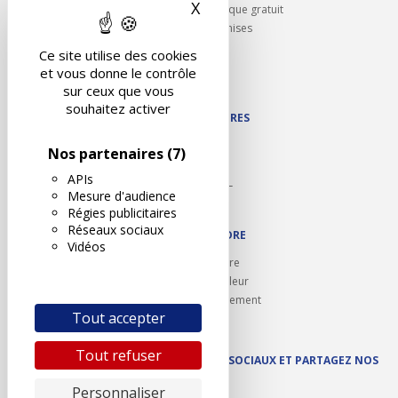
X
Masquer le bandeau des 
Rappel contrôle technique gratuit
Partenariats/Remises
Liens utiles
Ce site utilise des cookies
Contact
et vous donne le contrôle
Plan du site
sur ceux que vous
souhaitez activer
NOS PARTENAIRES
Autodidact
Nos partenaires
(7)
Karoil
APIs
Autovision PL
Mesure d'audience
Motovision
Régies publicitaires
Réseaux sociaux
NOUS REJOINDRE
Vidéos
Ouvrir un centre
Devenez contrôleur
Carrières et recrutement
Tout accepter
Tout refuser
SUIVEZ AUTOVISION SUR LES RÉSEAUX SOCIAUX ET PARTAGEZ NOS
ACTUS
Personnaliser