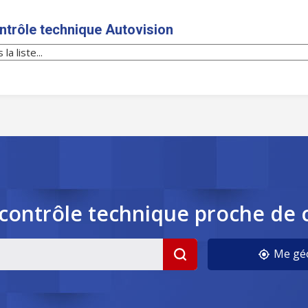
ntrôle technique Autovision
contrôle
technique
proche de 
cookies
Me géo