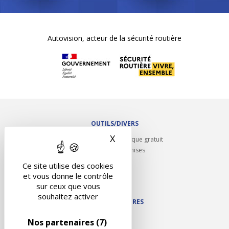
Autovision, acteur de la sécurité routière
OUTILS/DIVERS
X
Masquer le bandeau des 
Rappel contrôle technique gratuit
Partenariats/Remises
Liens utiles
Ce site utilise des cookies
Contact
et vous donne le contrôle
Plan du site
sur ceux que vous
souhaitez activer
NOS PARTENAIRES
Autodidact
Nos partenaires
(7)
Karoil