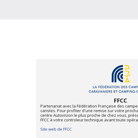
Mon Automobile 
t camping-
Depuis juin 2013, les centres Autovision des départ
ique dans le
avec "Mon Automobile Club", membre de l'Union Nat
d'adhérent
Pour profiter d'une remise de 15% sur votre procha
centre Autovision le plus proche de chez vous, prés
"Mon Automobile Club" à votre contrôleur technique 
Site web de Mon Automobile Club