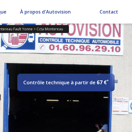
que
À propos d'Autovision
Contact
tereau Fault Yonne
>
Ccta Montereau
*
Contrôle technique
à partir de
67 €