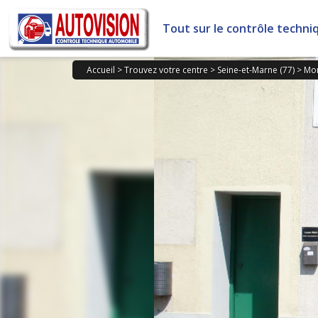
Panneau de gestion des cookies
Tout sur le contrôle techni
Accueil
>
Trouvez votre centre
>
Seine-et-Marne (77)
>
Mon