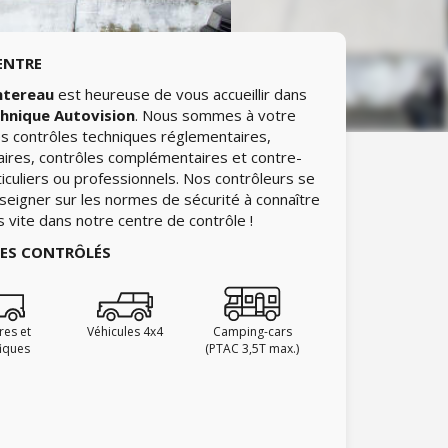
ENTRE
ntereau
est heureuse de vous accueillir dans
chnique Autovision
. Nous sommes à votre
les contrôles techniques réglementaires,
aires, contrôles complémentaires et contre-
ticuliers ou professionnels. Nos contrôleurs se
nseigner sur les normes de sécurité à connaître
ès vite dans notre centre de contrôle !
IES CONTRÔLÉS
ires et
Véhicules 4x4
Camping-cars
fiques
(PTAC 3,5T max.)