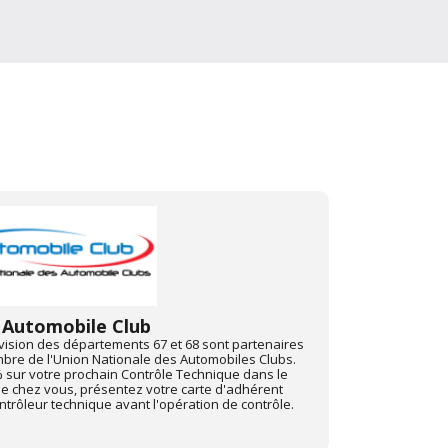
FFCC
rançaise des campeurs, caravaniers et camping-
Depuis juin 201
ise sur votre prochain Contrôle Technique dans le
avec "Mon Auto
de chez vous, présentez-votre carte d'adhérent
Pour profiter d
 avant toute opération de contrôle.
centre Autovisi
"Mon Automobile
Site web de Mo