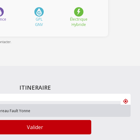
ence
GPL
Électrique
GNV
Hybride
ontacter.
ITINERAIRE
Valider