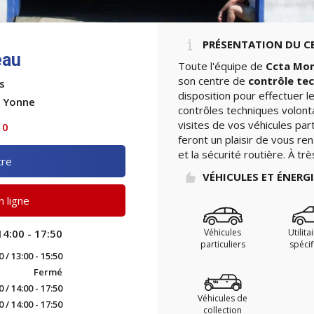
PRÉSENTATION DU C
eau
Toute l'équipe de
Ccta Mo
son centre de
contrôle te
s
disposition pour effectuer 
t Yonne
contrôles techniques volont
visites de vos véhicules par
10
feront un plaisir de vous re
et la sécurité routière. À tr
tre
VÉHICULES ET ÉNERG
 ligne
Véhicules
Utilita
14:00 - 17:50
particuliers
spéci
0 / 13:00 - 15:50
Fermé
0 / 14:00 - 17:50
Véhicules de
0 / 14:00 - 17:50
collection