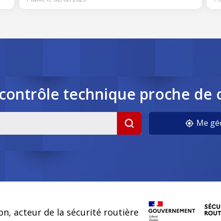
contrôle
technique
proche de 
cookies
Me géo
on, acteur de la sécurité routière