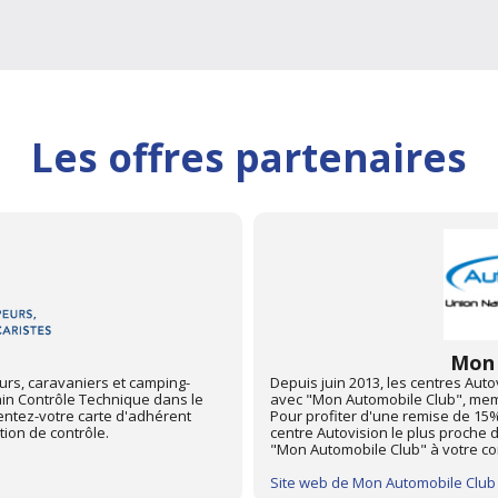
Les offres partenaires
Club
ements 67 et 68 sont partenaires
Partenariat avec la Fédération F
ionale des Automobiles Clubs.
caristes. Pour profiter d'une rem
in Contrôle Technique dans le
centre Autovision le plus proche 
entez votre carte d'adhérent
FFCC à votre controleur technique
avant l'opération de contrôle.
Site web de FFCC