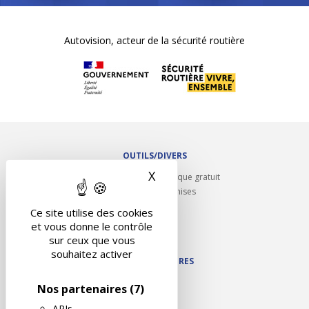
Autovision, acteur de la sécurité routière
OUTILS/DIVERS
X
Masquer le bandeau des 
Rappel contrôle technique gratuit
Partenariats/Remises
Liens utiles
Ce site utilise des cookies
Contact
et vous donne le contrôle
Plan du site
sur ceux que vous
souhaitez activer
NOS PARTENAIRES
Autodidact
Nos partenaires
(7)
Karoil
APIs