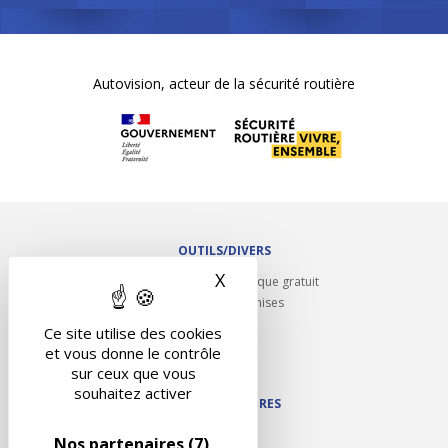
Autovision, acteur de la sécurité routière
OUTILS/DIVERS
X
Masquer le bandeau des 
Rappel contrôle technique gratuit
Partenariats/Remises
Liens utiles
Ce site utilise des cookies
Contact
et vous donne le contrôle
Plan du site
sur ceux que vous
souhaitez activer
NOS PARTENAIRES
Autodidact
Nos partenaires
(7)