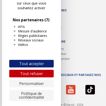
Plan du site
sur ceux que vous
souhaitez activer
NOS PARTENAIRES
Autodidact
Nos partenaires
(7)
Karoil
APIs
Autovision PL
Mesure d'audience
Motovision
Régies publicitaires
Réseaux sociaux
NOUS REJOINDRE
Vidéos
Ouvrir un centre
Devenez contrôleur
Carrières et recrutement
Tout accepter
Tout refuser
SUIVEZ AUTOVISION SUR LES RÉSEAUX SOCIAUX ET PARTAGEZ NOS
ACTUS
Personnaliser
Politique de
confidentialité
Mentions légales
- Réalisé par © Karoil - 2026