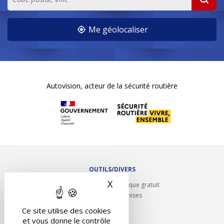
Me géolocaliser
Autovision, acteur de la sécurité routière
OUTILS/DIVERS
X
Masquer le bandeau des 
Rappel contrôle technique gratuit
Partenariats/Remises
Liens utiles
Ce site utilise des cookies
Contact
et vous donne le contrôle