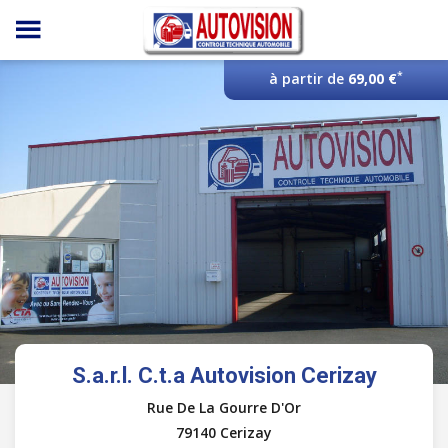
Panneau de gestion des cookies
*
à partir de
69,00 €
S.a.r.l. C.t.a Autovision Cerizay
Rue De La Gourre D'Or
79140 Cerizay