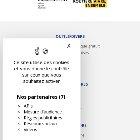
OUTILS/DIVERS
X
Masquer le bandeau des 
Rappel contrôle technique gratuit
Partenariats/Remises
Liens utiles
Ce site utilise des cookies
Contact
et vous donne le contrôle
Plan du site
sur ceux que vous
souhaitez activer
NOS PARTENAIRES
Autodidact
Nos partenaires
(7)
Karoil
APIs
Autovision PL
Mesure d'audience
Motovision
Régies publicitaires
Réseaux sociaux
NOUS REJOINDRE
Vidéos
Ouvrir un centre