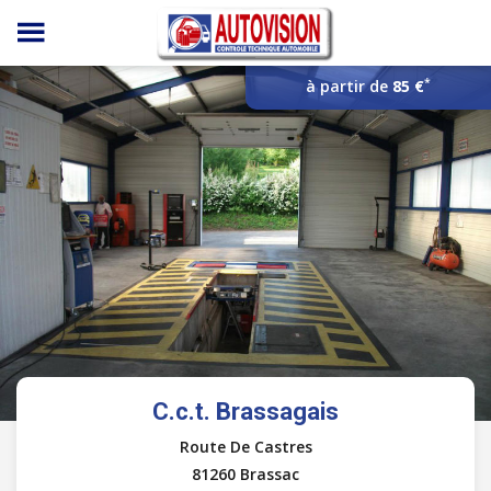
Panneau de gestion des cookies
*
à partir de
85 €
C.c.t. Brassagais
Route De Castres
81260 Brassac