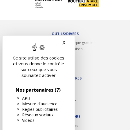
OUTILS/DIVERS
X
Masquer le bandeau des 
Rappel contrôle technique gratuit
Partenariats/Remises
Liens utiles
Ce site utilise des cookies
Contact
et vous donne le contrôle
Plan du site
sur ceux que vous
souhaitez activer
NOS PARTENAIRES
Autodidact
Nos partenaires
(7)
Karoil
APIs
Autovision PL
Mesure d'audience
Motovision
Régies publicitaires
Réseaux sociaux
NOUS REJOINDRE
Vidéos
Ouvrir un centre