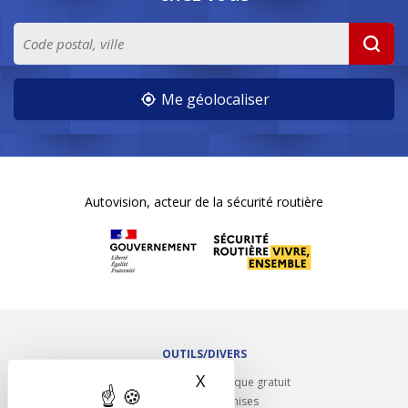
Me géolocaliser
Autovision, acteur de la sécurité routière
OUTILS/DIVERS
X
Masquer le bandeau des 
Rappel contrôle technique gratuit
Partenariats/Remises