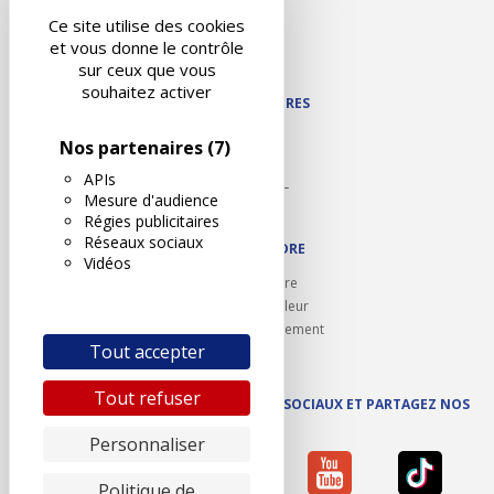
Liens utiles
Ce site utilise des cookies
Contact
et vous donne le contrôle
Plan du site
sur ceux que vous
souhaitez activer
NOS PARTENAIRES
Autodidact
Nos partenaires
(7)
Karoil
APIs
Autovision PL
Mesure d'audience
Motovision
Régies publicitaires
Réseaux sociaux
NOUS REJOINDRE
Vidéos
Ouvrir un centre
Devenez contrôleur
Carrières et recrutement
Tout accepter
Tout refuser
SUIVEZ AUTOVISION SUR LES RÉSEAUX SOCIAUX ET PARTAGEZ NOS
ACTUS
Personnaliser
Politique de