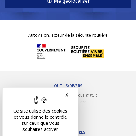
Me géolocaliser
Autovision, acteur de la sécurité routière
OUTILS/DIVERS
X
Masquer le bandeau des 
Rappel contrôle technique gratuit
Partenariats/Remises
Liens utiles
Ce site utilise des cookies
Contact
et vous donne le contrôle
Plan du site
sur ceux que vous
souhaitez activer
NOS PARTENAIRES