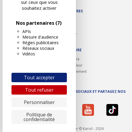
sur ceux que vous
souhaitez activer
NOS PARTENAIRES
Autodidact
Nos partenaires
(7)
Karoil
APIs
Autovision PL
Mesure d'audience
Motovision
Régies publicitaires
Réseaux sociaux
NOUS REJOINDRE
Vidéos
Ouvrir un centre
Devenez contrôleur
Carrières et recrutement
Tout accepter
Tout refuser
SUIVEZ AUTOVISION SUR LES RÉSEAUX SOCIAUX ET PARTAGEZ NOS
ACTUS
Personnaliser
Politique de
confidentialité
Mentions légales
- Réalisé par © Karoil - 2026