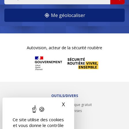
Me géolocaliser
Autovision, acteur de la sécurité routière
OUTILS/DIVERS
X
Masquer le bandeau des 
Rappel contrôle technique gratuit
Partenariats/Remises
Liens utiles
Ce site utilise des cookies
Contact
et vous donne le contrôle
Plan du site