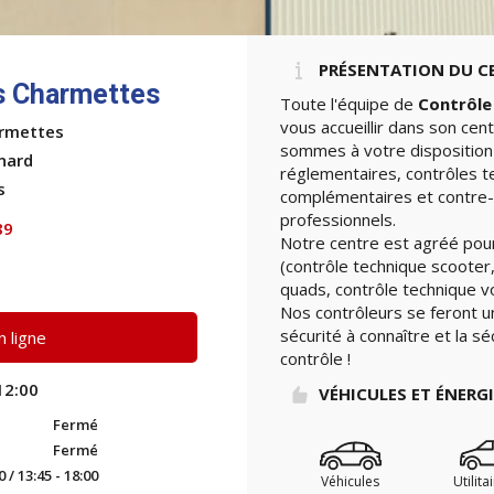
PRÉSENTATION DU C
s Charmettes
Toute l'équipe de
Contrôle
vous accueillir dans son cen
armettes
sommes à votre disposition 
nard
réglementaires, contrôles t
s
complémentaires et contre-v
professionnels.
89
Notre centre est agréé pour
(contrôle technique scooter,
quads, contrôle technique vo
Nos contrôleurs se feront u
sécurité à connaître et la sé
 ligne
contrôle !
12:00
VÉHICULES ET ÉNERG
Fermé
Fermé
0 / 13:45 - 18:00
Véhicules
Utilita