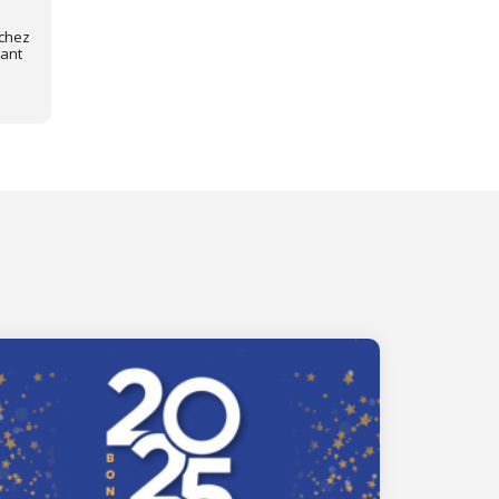
 chez
vant