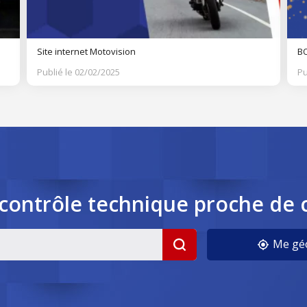
Site internet Motovision
BO
Publié le 02/02/2025
Pu
contrôle
technique
proche de 
cookies
Me géo