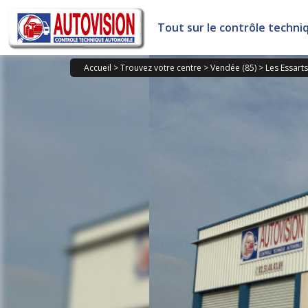
Panneau de gestion des cookies
Tout sur le contrôle techni
Accueil
>
Trouvez votre centre
>
Vendée (85)
>
Les Essarts