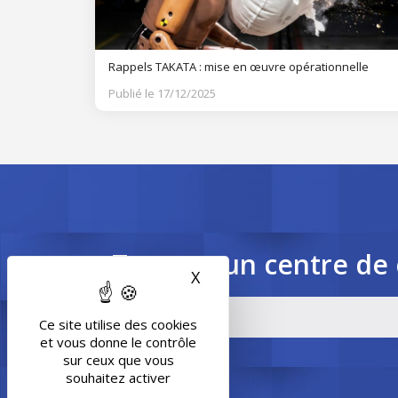
Rappels TAKATA : mise en œuvre opérationnelle
Publié le 17/12/2025
Trouvez un centre de 
X
Masquer le bandeau des 
Ce site utilise des cookies
et vous donne le contrôle
sur ceux que vous
souhaitez activer