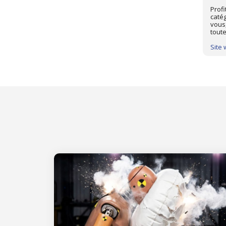
Profi
catég
vous
toute
Site 