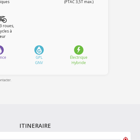
fiques
(PTAC 3,5T max.)
 3 roues,
ycles à
eur
ence
GPL
Électrique
GNV
Hybride
ontacter.
ITINERAIRE