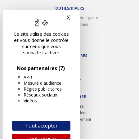
OUTILS/DIVERS
X
Masquer le bandeau des 
Rappel contrôle technique gratuit
Partenariats/Remises
Liens utiles
Ce site utilise des cookies
Contact
et vous donne le contrôle
Plan du site
sur ceux que vous
souhaitez activer
NOS PARTENAIRES
Autodidact
Nos partenaires
(7)
Karoil
APIs
Autovision PL
Mesure d'audience
Motovision
Régies publicitaires
Réseaux sociaux
NOUS REJOINDRE
Vidéos
Ouvrir un centre
Devenez contrôleur
Carrières et recrutement
Tout accepter
Tout refuser