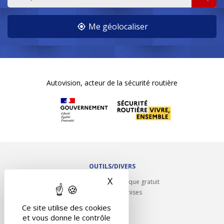
Me géolocaliser
Autovision, acteur de la sécurité routière
OUTILS/DIVERS
X
Masquer le bandeau des 
Rappel contrôle technique gratuit
Partenariats/Remises
Liens utiles
Ce site utilise des cookies
Contact
et vous donne le contrôle
Plan du site