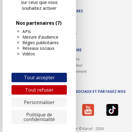
sur ceux que vous
souhaitez activer
NOS PARTENAIRES
Autodidact
Nos partenaires
(7)
Karoil
APIs
Autovision PL
Mesure d'audience
Motovision
Régies publicitaires
Réseaux sociaux
NOUS REJOINDRE
Vidéos
Ouvrir un centre
Devenez contrôleur
Carrières et recrutement
Tout accepter
Tout refuser
SUIVEZ AUTOVISION SUR LES RÉSEAUX SOCIAUX ET PARTAGEZ NOS
ACTUS
Personnaliser
Politique de
confidentialité
Mentions légales
- Réalisé par © Karoil - 2026