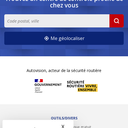
chez vous
Me géolocaliser
Autovision, acteur de la sécurité routière
OUTILS/DIVERS
X
Masquer le bandeau des 
Rappel contrôle technique gratuit