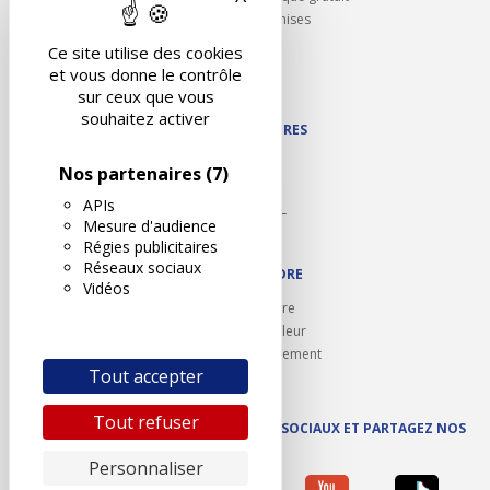
Partenariats/Remises
Liens utiles
Ce site utilise des cookies
Contact
et vous donne le contrôle
Plan du site
sur ceux que vous
souhaitez activer
NOS PARTENAIRES
Autodidact
Nos partenaires
(7)
Karoil
APIs
Autovision PL
Mesure d'audience
Motovision
Régies publicitaires
Réseaux sociaux
NOUS REJOINDRE
Vidéos
Ouvrir un centre
Devenez contrôleur
Carrières et recrutement
Tout accepter
Tout refuser
SUIVEZ AUTOVISION SUR LES RÉSEAUX SOCIAUX ET PARTAGEZ NOS
ACTUS
Personnaliser