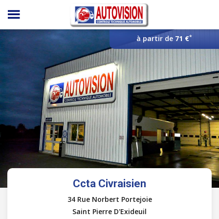
Panneau de gestion des cookies
*
à partir de
71 €
Ccta Civraisien
34 Rue Norbert Portejoie
Saint Pierre D'Exideuil