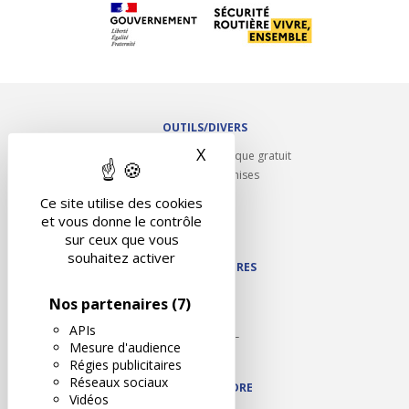
OUTILS/DIVERS
X
Masquer le bandeau des 
Rappel contrôle technique gratuit
Partenariats/Remises
Liens utiles
Ce site utilise des cookies
Contact
et vous donne le contrôle
Plan du site
sur ceux que vous
souhaitez activer
NOS PARTENAIRES
Autodidact
Nos partenaires
(7)
Karoil
APIs
Autovision PL
Mesure d'audience
Motovision
Régies publicitaires
Réseaux sociaux
NOUS REJOINDRE
Vidéos