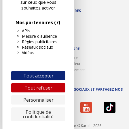
sur ceux que vous
souhaitez activer
NOS PARTENAIRES
Autodidact
Nos partenaires
(7)
Karoil
APIs
Autovision PL
Mesure d'audience
Motovision
Régies publicitaires
Réseaux sociaux
NOUS REJOINDRE
Vidéos
Ouvrir un centre
Devenez contrôleur
Carrières et recrutement
Tout accepter
Tout refuser
SUIVEZ AUTOVISION SUR LES RÉSEAUX SOCIAUX ET PARTAGEZ NOS
ACTUS
Personnaliser
Politique de
confidentialité
Mentions légales
- Réalisé par © Karoil - 2026