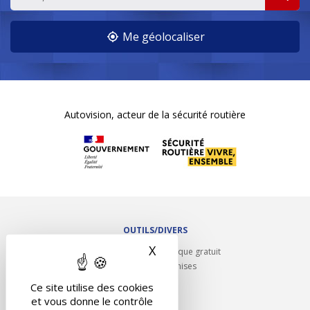
Me géolocaliser
Autovision, acteur de la sécurité routière
OUTILS/DIVERS
X
Masquer le bandeau des 
Rappel contrôle technique gratuit
Partenariats/Remises
Liens utiles
Ce site utilise des cookies
Contact
et vous donne le contrôle
Plan du site